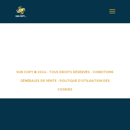
Payment Confirmation
[wpinv_receipt]
SUN COPY ® 2024 - TOUS DROITS RÉSERVÉS -
CONDITIONS
GÉNÉRALES DE VENTE
-
POLITIQUE D'UTILISATION DES
COOKIES